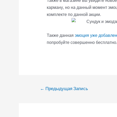
Также в магазине вы увидите ново
карману, но на данный момент эмо
комплекте по данной акции.
Также данная
эмоция уже добавлена
попробуйте совершенно бесплатно
Навигация
←
Предыдущая Запись
по
записям