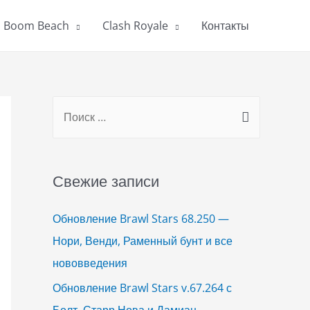
Boom Beach
Clash Royale
Контакты
S
e
a
r
Свежие записи
c
h
Обновление Brawl Stars 68.250 —
f
Нори, Венди, Раменный бунт и все
o
нововведения
r
Обновление Brawl Stars v.67.264 с
:
Болт, Старр Нова и Дамиан