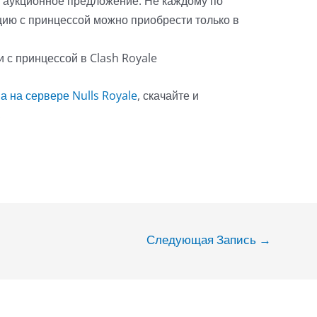
е аукционное предложение. Не каждому по
цию с принцессой можно приобрести только в
 на сервере Nulls Royale
, скачайте и
.
Следующая Запись
→