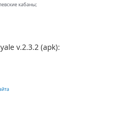
левские кабаны;
le v.2.3.2 (apk):
сайта