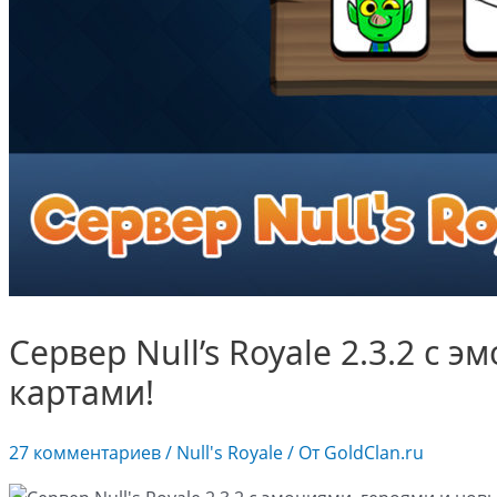
Сервер Null’s Royale 2.3.2 с
картами!
27 комментариев
/
Null's Royale
/ От
GoldClan.ru