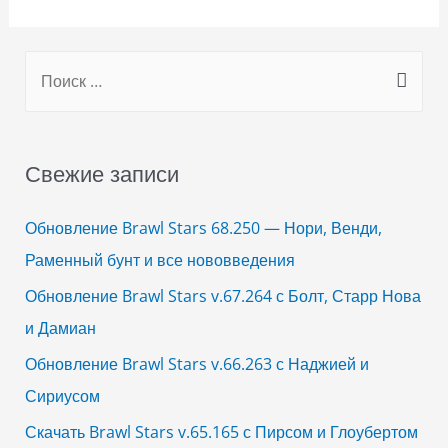
S
e
a
r
Свежие записи
c
h
Обновление Brawl Stars 68.250 — Нори, Венди,
f
Раменный бунт и все нововведения
o
Обновление Brawl Stars v.67.264 с Болт, Старр Нова
r
и Дамиан
:
Обновление Brawl Stars v.66.263 с Наджией и
Сириусом
Скачать Brawl Stars v.65.165 с Пирсом и Глоубертом