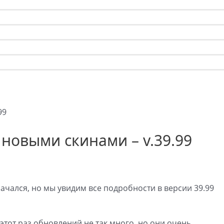
и новыми скинами – v.39.99
ачался, но мы увидим все подробности в версии 39.99
этот раз обновлений не так много, но они очень