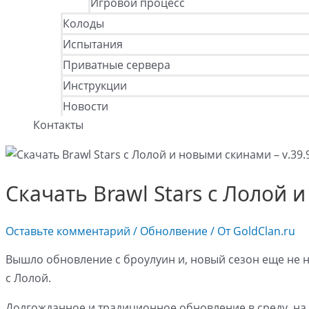
Игровой процесс
Колоды
Испытания
Приватные сервера
Инструкции
Новости
Контакты
Скачать Brawl Stars с Лолой 
Оставьте комментарий
/
Обнолвение
/ От
GoldClan.ru
Вышло обновление с броулуин и, новый сезон еще не н
с Лолой.
Долгожданное и традиционное обновление в среду, на 