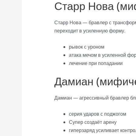
Старр Нова (ми
Старр Нова — бравлер с трансфор
переходит в усиленную форму.
рывок с уроном
атака мечом в усиленной фо
лечение при попадании
Дамиан (мифиче
Дамиан — агрессивный бравлер бли
серия ударов с поджогом
Супер создаёт арену
гиперзаряд усиливает контро