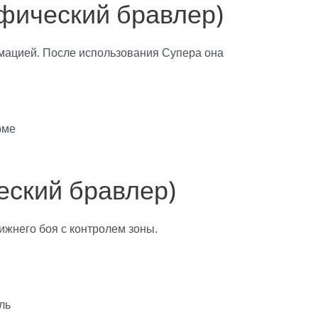
фический бравлер)
мацией. После использования Супера она
рме
ский бравлер)
жнего боя с контролем зоны.
ль