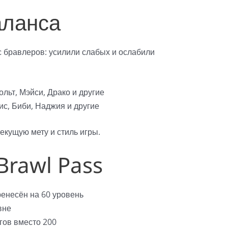
аланса
 бравлеров: усилили слабых и ослабили
ольт, Мэйси, Драко и другие
ис, Биби, Наджия и другие
екущую мету и стиль игры.
Brawl Pass
енесён на 60 уровень
вне
гов вместо 200