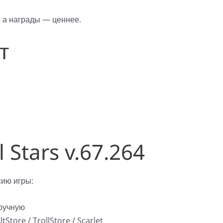
 а награды — ценнее.
т
 Stars v.67.264
ию игры:
ручную
Store / TrollStore / Scarlet