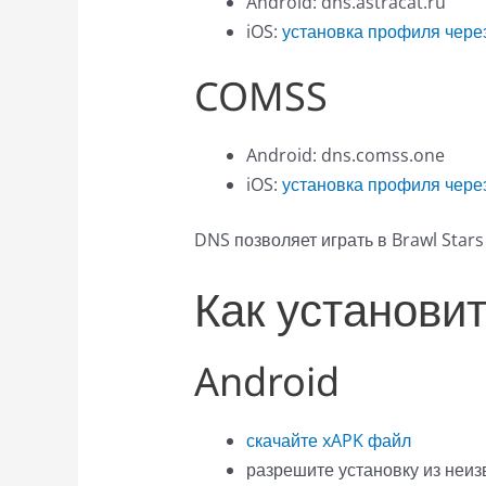
Android: dns.astracat.ru
iOS:
установка профиля через
COMSS
Android: dns.comss.one
iOS:
установка профиля через
DNS позволяет играть в Brawl Star
Как установи
Android
скачайте xAPK файл
разрешите установку из неиз