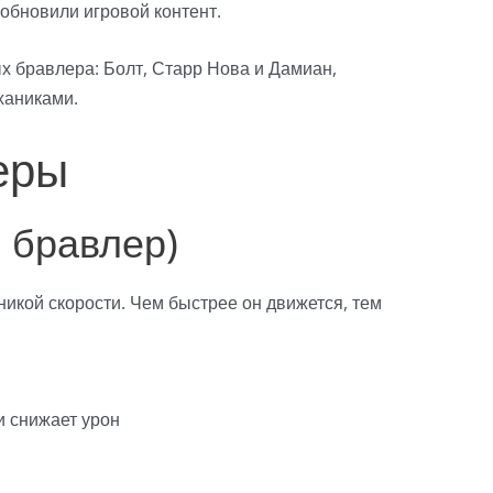
обновили игровой контент.
х бравлера: Болт, Старр Нова и Дамиан,
ханиками.
еры
й бравлер)
икой скорости. Чем быстрее он движется, тем
и снижает урон