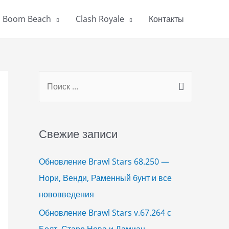
Boom Beach
Clash Royale
Контакты
S
e
a
r
Свежие записи
c
h
Обновление Brawl Stars 68.250 —
f
Нори, Венди, Раменный бунт и все
o
нововведения
r
Обновление Brawl Stars v.67.264 с
:
Болт, Старр Нова и Дамиан