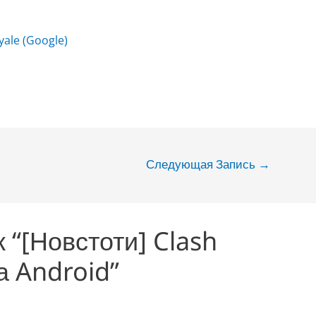
yale (Google)
Следующая Запись
→
 “[Новстоти] Clash
а Android”