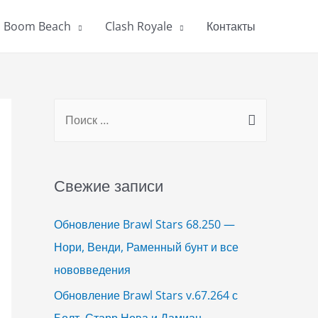
Boom Beach
Clash Royale
Контакты
S
e
a
r
Свежие записи
c
h
Обновление Brawl Stars 68.250 —
f
Нори, Венди, Раменный бунт и все
o
нововведения
r
Обновление Brawl Stars v.67.264 с
:
Болт, Старр Нова и Дамиан