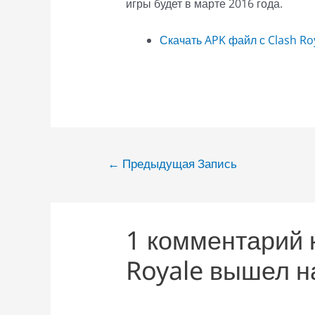
игры будет в марте 2016 года.
Скачать APK файл с Clash Ro
Навигация
←
Предыдущая Запись
по
записям
1 комментарий к
Royale вышел н