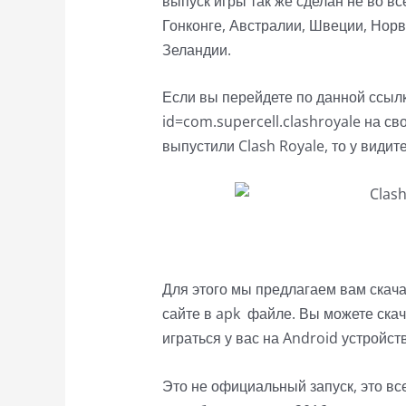
выпуск игры так же сделан не во вс
Гонконге, Австралии, Швеции, Нор
Зеландии.
Если вы перейдете по данной ссылке
id=com.supercell.clashroyale на св
выпустили Clash Royale, то у види
Для этого мы предлагаем вам скачат
сайте в apk файле. Вы можете скач
играться у вас на Android устройст
Это не официальный запуск, это вс