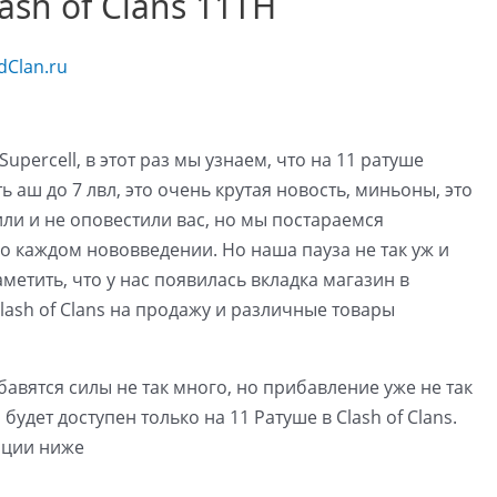
ash of Clans 11TH
dClan.ru
percell, в этот раз мы узнаем, что на 11 ратуше
 аш до 7 лвл, это очень крутая новость, миньоны, это
ли и не оповестили вас, но мы постараемся
о каждом нововведении. Но наша пауза не так уж и
метить, что у нас появилась вкладка магазин в
ash of Clans на продажу и различные товары
авятся силы не так много, но прибавление уже не так
удет доступен только на 11 Ратуше в Clash of Clans.
ации ниже