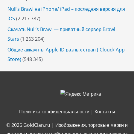
Null’s Brawl на iPhone/ iPad – последняя версия для
iOS
(2 217 787)
Скачать Null’s Brawl — приватный сервер Brawl
Stars
(1 263 204)
Общие аккаунты Apple ID разных стран (iCloud/ App
Store)
(548 345)
Политика конфиденциальности
|
Контакты
© 2026
GoldClan.ru
| Изображения, торговые марки и
логотипы являются собственностью соответствующих