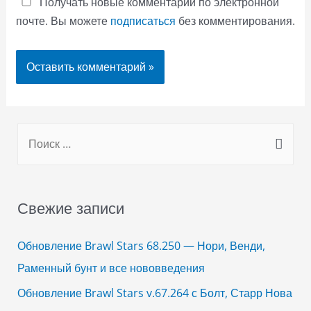
Получать новые комментарии по электронной
почте. Вы можете
подписаться
без комментирования.
S
e
a
r
Свежие записи
c
h
Обновление Brawl Stars 68.250 — Нори, Венди,
f
Раменный бунт и все нововведения
o
Обновление Brawl Stars v.67.264 с Болт, Старр Нова