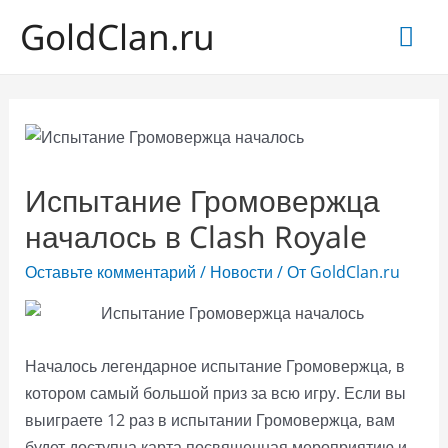
GoldClan.ru
Гла
ме
Испытание Громовержца
началось в Clash Royale
Оставьте комментарий
/
Новости
/ От
GoldClan.ru
Началось легендарное испытание Громовержца, в
котором самый большой приз за всю игру. Если вы
выиграете 12 раз в испытании Громовержца, вам
будет доступна карта посвященная мероприятию и