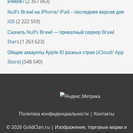
кликов?
(2 357 063)
Null’s Brawl на iPhone/ iPad – последняя версия для
iOS
(2 222 559)
Скачать Null’s Brawl — приватный сервер Brawl
Stars
(1 263 623)
Общие аккаунты Apple ID разных стран (iCloud/ App
Store)
(548 540)
Политика конфиденциальности
|
Контакты
© 2026
GoldClan.ru
| Изображения, торговые марки и