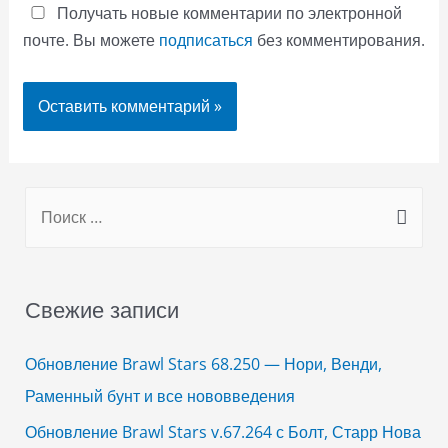
Получать новые комментарии по электронной
почте. Вы можете
подписаться
без комментирования.
S
e
a
r
Свежие записи
c
h
Обновление Brawl Stars 68.250 — Нори, Венди,
f
Раменный бунт и все нововведения
o
Обновление Brawl Stars v.67.264 с Болт, Старр Нова