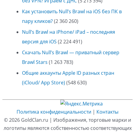
без VPN? Играем с ДНС
(5 213 394)
Как установить Null’s Brawl на iOS без ПК в
пару кликов?
(2 360 260)
Null’s Brawl на iPhone/ iPad – последняя
версия для iOS
(2 224 491)
Скачать Null’s Brawl — приватный сервер
Brawl Stars
(1 263 783)
Общие аккаунты Apple ID разных стран
(iCloud/ App Store)
(548 630)
Политика конфиденциальности
|
Контакты
© 2026
GoldClan.ru
| Изображения, торговые марки и
логотипы являются собственностью соответствующих