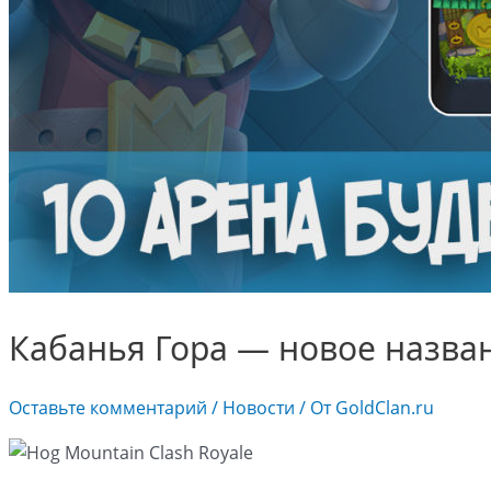
Кабанья Гора — новое назван
Оставьте комментарий
/
Новости
/ От
GoldClan.ru