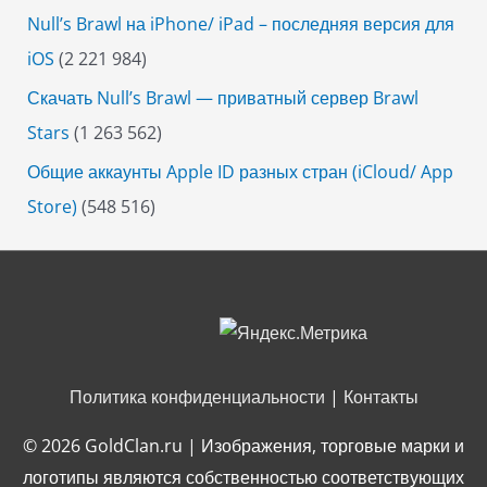
Null’s Brawl на iPhone/ iPad – последняя версия для
iOS
(2 221 984)
Скачать Null’s Brawl — приватный сервер Brawl
Stars
(1 263 562)
Общие аккаунты Apple ID разных стран (iCloud/ App
Store)
(548 516)
Политика конфиденциальности
|
Контакты
© 2026
GoldClan.ru
| Изображения, торговые марки и
логотипы являются собственностью соответствующих