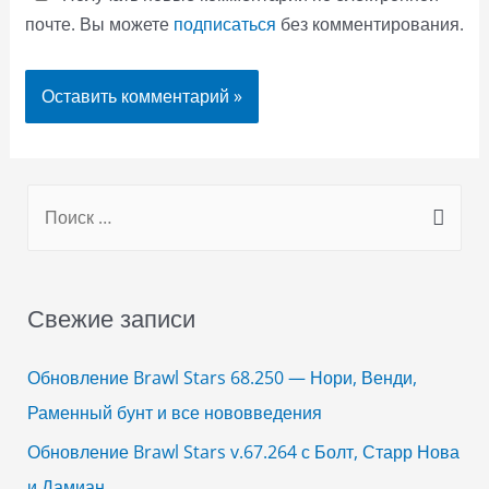
почте. Вы можете
подписаться
без комментирования.
S
e
a
r
Свежие записи
c
h
Обновление Brawl Stars 68.250 — Нори, Венди,
f
Раменный бунт и все нововведения
o
Обновление Brawl Stars v.67.264 с Болт, Старр Нова
r
и Дамиан