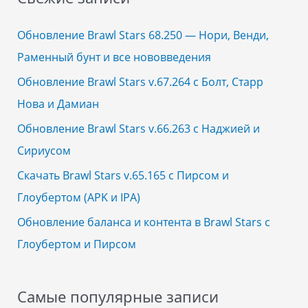
c
h
Обновление Brawl Stars 68.250 — Нори, Венди,
f
Раменный бунт и все нововведения
o
Обновление Brawl Stars v.67.264 с Болт, Старр
r
Нова и Дамиан
:
Обновление Brawl Stars v.66.263 с Наджией и
Сириусом
Скачать Brawl Stars v.65.165 с Пирсом и
Глоубертом (APK и IPA)
Обновление баланса и контента в Brawl Stars с
Глоубертом и Пирсом
Самые популярные записи