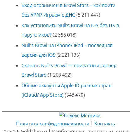
Вход ограничен в Brawl Stars – как войти
без VPN? Играем с ДНС
(5 211 447)
Как установить Null’s Brawl на iOS без ПК в
пару кликов?
(2 355 018)
Null’s Brawl на iPhone/ iPad – последняя
версия для iOS
(2 221 136)
Скачать Null’s Brawl — приватный сервер
Brawl Stars
(1 263 492)
Общие аккаунты Apple ID разных стран
(iCloud/ App Store)
(548 470)
Политика конфиденциальности
|
Контакты
© 2026
GoldClan.ru
| Изображения, торговые марки и