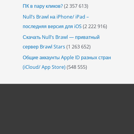
ПК в пару кликов?
(2 357 613)
Null’s Brawl на iPhone/ iPad –
последняя версия для iOS
(2 222 916)
Скачать Null’s Brawl — приватный
сервер Brawl Stars
(1 263 652)
Общие аккаунты Apple ID разных стран
(iCloud/ App Store)
(548 555)