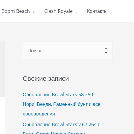
Boom Beach
Clash Royale
Контакты
S
e
a
r
Свежие записи
c
h
Обновление Brawl Stars 68.250 —
f
Нори, Венди, Раменный бунт и все
o
нововведения
r
Обновление Brawl Stars v.67.264 с
:
Болт, Старр Нова и Дамиан