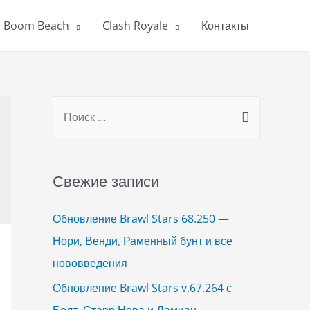
Boom Beach
Clash Royale
Контакты
S
e
a
r
Свежие записи
c
h
Обновление Brawl Stars 68.250 —
f
Нори, Венди, Раменный бунт и все
o
нововведения
r
Обновление Brawl Stars v.67.264 с
:
Болт, Старр Нова и Дамиан