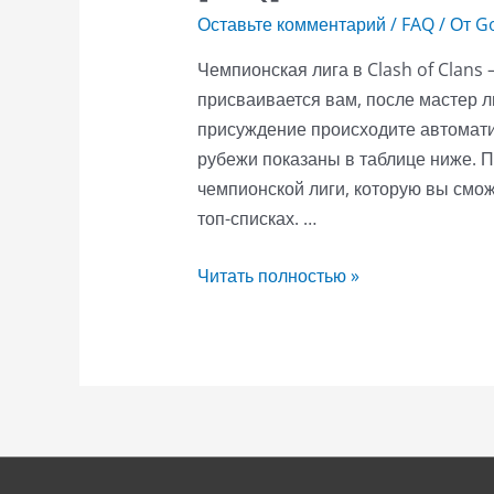
Оставьте комментарий
/
FAQ
/ От
Go
Чемпионская лига в Clash of Clans 
присваивается вам, после мастер ли
присуждение происходите автоматич
рубежи показаны в таблице ниже. П
чемпионской лиги, которую вы смож
топ-списках. …
[FAQ]
Читать полностью »
Чемпионкая
лига
(Clash
of
Clans)