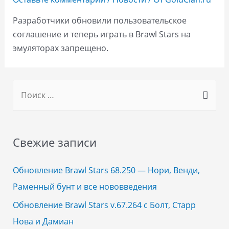
Разработчики обновили пользовательское
соглашение и теперь играть в Brawl Stars на
эмуляторах запрещено.
S
e
a
r
Свежие записи
c
h
Обновление Brawl Stars 68.250 — Нори, Венди,
f
Раменный бунт и все нововведения
o
Обновление Brawl Stars v.67.264 с Болт, Старр
r
Нова и Дамиан