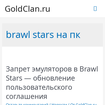
GoldClan.ru
Гла
ме
brawl stars на пк
Запрет эмуляторов в Brawl
Stars — обновление
пользовательского
соглашения
Оставьте комментарий
/
Новости
/ От
GoldClan.ru