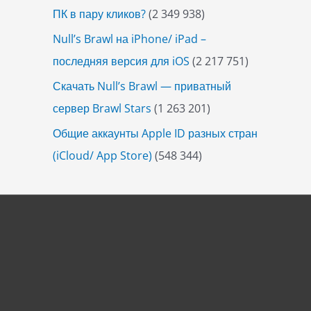
ПК в пару кликов?
(2 349 938)
Null’s Brawl на iPhone/ iPad –
последняя версия для iOS
(2 217 751)
Скачать Null’s Brawl — приватный
сервер Brawl Stars
(1 263 201)
Общие аккаунты Apple ID разных стран
(iCloud/ App Store)
(548 344)