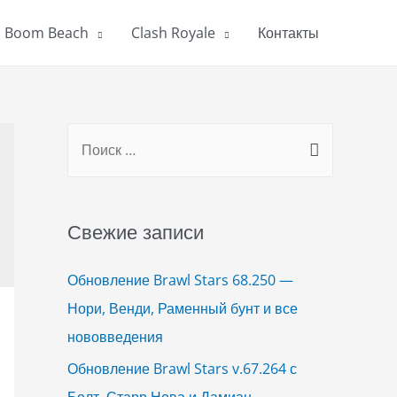
Boom Beach
Clash Royale
Контакты
S
e
a
r
Свежие записи
c
h
Обновление Brawl Stars 68.250 —
f
Нори, Венди, Раменный бунт и все
o
нововведения
r
Обновление Brawl Stars v.67.264 с
:
Болт, Старр Нова и Дамиан