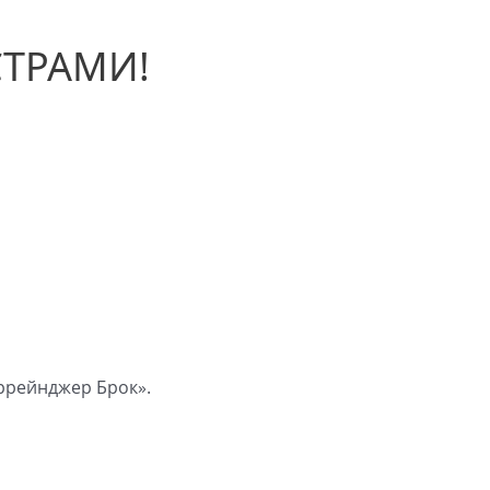
СТРАМИ!
ррейнджер Брок».