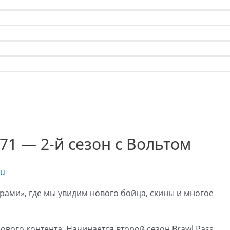
171 — 2-й сезон с Вольтом
ru
трами», где мы увидим нового бойца, скины и многое
вого контента. Начинается второй сезон Brawl Pass,