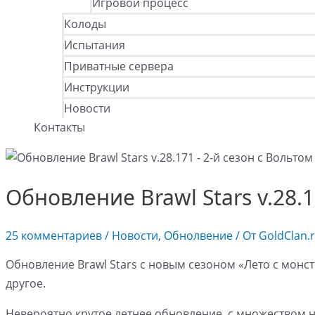
Игровой процесс
Колоды
Испытания
Приватные сервера
Инструкции
Новости
Контакты
Обновление Brawl Stars v.28.
25 комментариев
/
Новости
,
Обнолвение
/ От
GoldClan.
Обновление Brawl Stars с новым сезоном «Лето с монс
другое.
Невероятно крутое летнее обновление, с множеством но