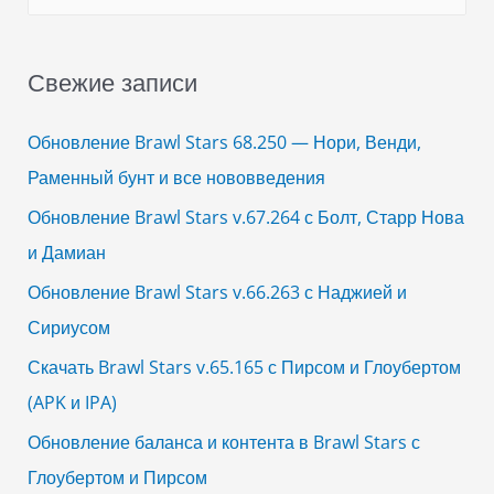
a
r
Свежие записи
c
h
Обновление Brawl Stars 68.250 — Нори, Венди,
f
Раменный бунт и все нововведения
o
Обновление Brawl Stars v.67.264 с Болт, Старр Нова
r
и Дамиан
:
Обновление Brawl Stars v.66.263 с Наджией и
Сириусом
Скачать Brawl Stars v.65.165 с Пирсом и Глоубертом
(APK и IPA)
Обновление баланса и контента в Brawl Stars с
Глоубертом и Пирсом