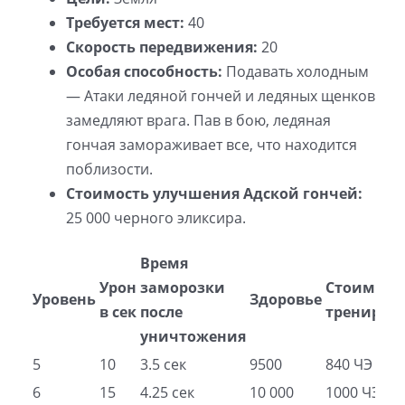
Требуется мест:
40
Скорость передвижения:
20
Особая способность:
Подавать холодным
— Атаки ледяной гончей и ледяных щенков
замедляют врага. Пав в бою, ледяная
гончая замораживает все, что находится
поблизости.
Стоимость улучшения Адской гончей:
25 000 черного эликсира.
Время
Урон
заморозки
Стоимост
Уровень
Здоровье
в сек
после
трениров
уничтожения
5
10
3.5 сек
9500
840 ЧЭ
6
15
4.25 сек
10 000
1000 ЧЭ