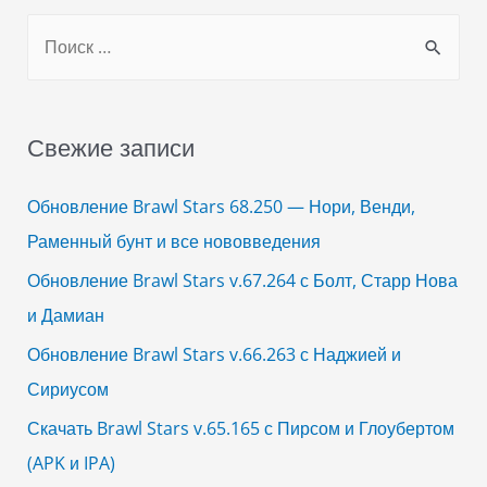
S
e
a
r
Свежие записи
c
h
Обновление Brawl Stars 68.250 — Нори, Венди,
f
Раменный бунт и все нововведения
o
Обновление Brawl Stars v.67.264 с Болт, Старр Нова
r
и Дамиан
:
Обновление Brawl Stars v.66.263 с Наджией и
Сириусом
Скачать Brawl Stars v.65.165 с Пирсом и Глоубертом
(APK и IPA)