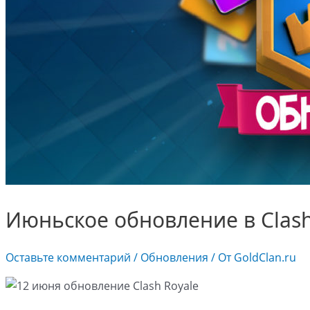
Июньское обновление в Clash 
Оставьте комментарий
/
Обновления
/ От
GoldClan.ru