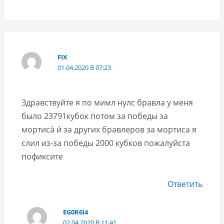
FIX
01.04.2020 В 07:23
Здравствуйте я по мимл нулс бравла у меня
было 23791кубок потом за победы за
мортиса́ и́ за других бравлеров за мортиса я
слил из-за победы 2000 кубков пожалуйста
пофиксите
Ответить
EG0R6I4
02.04.2020 В 11:41