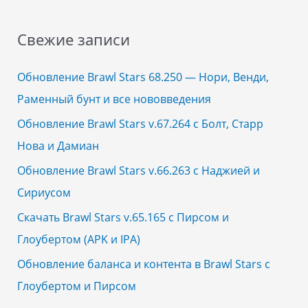
a
r
Свежие записи
c
h
Обновление Brawl Stars 68.250 — Нори, Венди,
f
Раменный бунт и все нововведения
o
Обновление Brawl Stars v.67.264 с Болт, Старр
r
Нова и Дамиан
:
Обновление Brawl Stars v.66.263 с Наджией и
Сириусом
Скачать Brawl Stars v.65.165 с Пирсом и
Глоубертом (APK и IPA)
Обновление баланса и контента в Brawl Stars с
Глоубертом и Пирсом