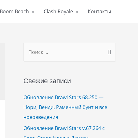
Boom Beach
Clash Royale
Контакты
S
e
a
r
Свежие записи
c
h
Обновление Brawl Stars 68.250 —
f
Нори, Венди, Раменный бунт и все
o
нововведения
r
Обновление Brawl Stars v.67.264 с
:
Болт, Старр Нова и Дамиан