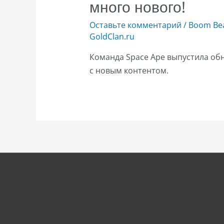
много нового!
Оставьте комментарий
/
Boom Bea
GoldClan.ru
Команда Space Ape выпустила обн
с новым контентом.