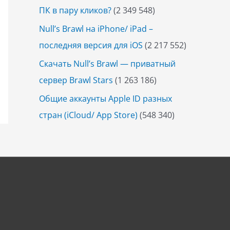
ПК в пару кликов?
(2 349 548)
Null’s Brawl на iPhone/ iPad –
последняя версия для iOS
(2 217 552)
Скачать Null’s Brawl — приватный
сервер Brawl Stars
(1 263 186)
Общие аккаунты Apple ID разных
стран (iCloud/ App Store)
(548 340)