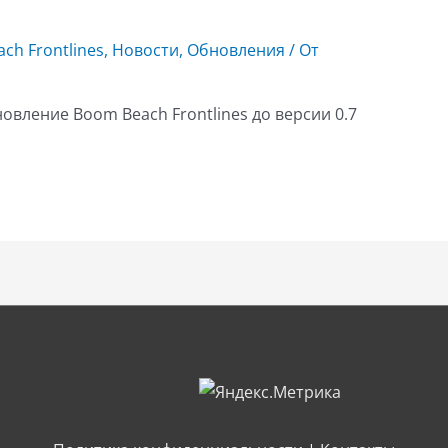
ch Frontlines
,
Новости
,
Обновления
/ От
овление Boom Beach Frontlines до версии 0.7