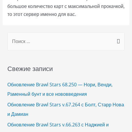
большое количество карт с максимальной прокачкой,
то этот сервер именно для вас.
S
e
a
r
Свежие записи
c
h
Обновление Brawl Stars 68.250 — Нори, Венди,
f
Раменный бунт и все нововведения
o
Обновление Brawl Stars v.67.264 с Болт, Старр Нова
r
и Дамиан
:
Обновление Brawl Stars v.66.263 с Наджией и