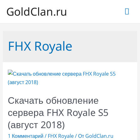
GoldClan.ru
Гла
ме
FHX Royale
Скачать обновление
сервера FHX Royale S5
(август 2018)
1 Комментарий
/
FHX Royale
/ От
GoldClan.ru