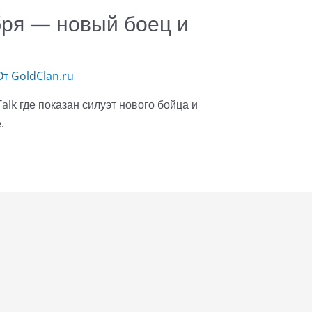
ября — новый боец и
От
GoldClan.ru
lk где показан силуэт нового бойца и
.