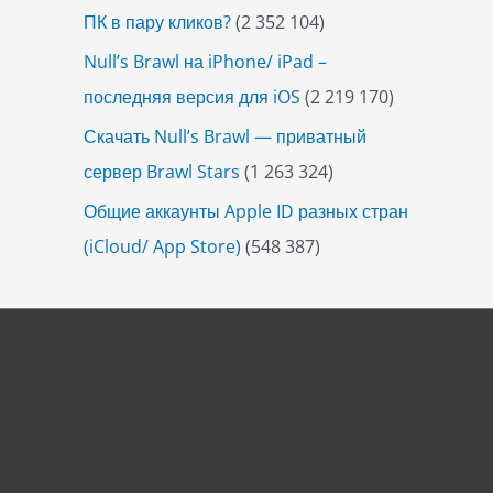
ПК в пару кликов?
(2 352 104)
Null’s Brawl на iPhone/ iPad –
последняя версия для iOS
(2 219 170)
Скачать Null’s Brawl — приватный
сервер Brawl Stars
(1 263 324)
Общие аккаунты Apple ID разных стран
(iCloud/ App Store)
(548 387)