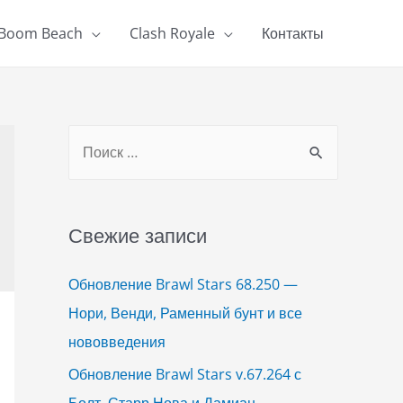
Boom Beach
Clash Royale
Контакты
S
e
a
r
Свежие записи
c
h
Обновление Brawl Stars 68.250 —
f
Нори, Венди, Раменный бунт и все
o
нововведения
r
Обновление Brawl Stars v.67.264 с
:
Болт, Старр Нова и Дамиан