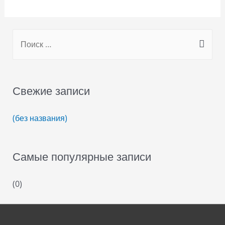
S
e
a
r
Свежие записи
c
h
(без названия)
f
o
Самые популярные записи
r
:
(0)