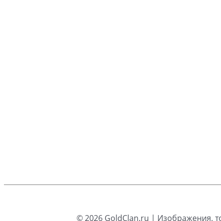
© 2026
GoldClan.ru
| Изображения, т