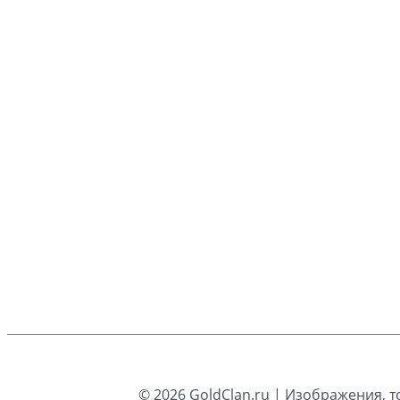
© 2026
GoldClan.ru
| Изображения, т