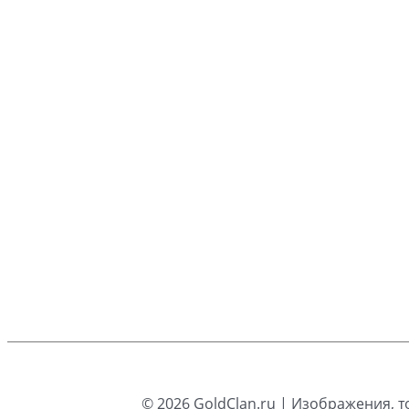
© 2026
GoldClan.ru
| Изображения, т