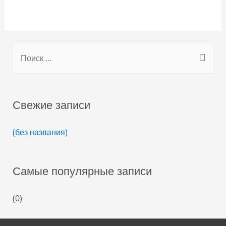
S
e
a
r
Свежие записи
c
h
(без названия)
f
o
Самые популярные записи
r
:
(0)