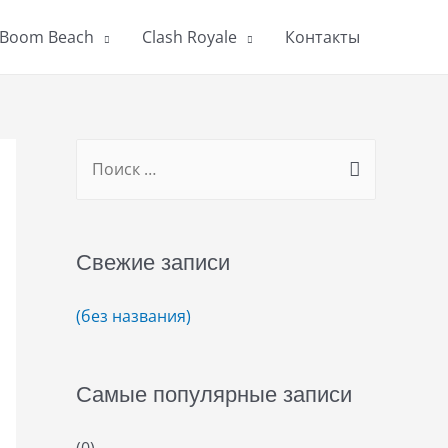
Boom Beach
Clash Royale
Контакты
S
e
a
r
Свежие записи
c
h
(без названия)
f
o
Самые популярные записи
r
:
(0)